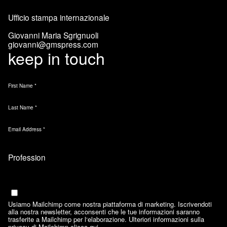
Ufficio stampa internazionale
Giovanni Maria Sgrignuoli
giovanni@gmspress.com
keep in touch
First Name
*
Last Name
*
Email Address
*
Marketing Permissions
Email
Usiamo Mailchimp come nostra piattaforma di marketing. Iscrivendoti
alla nostra newsletter, acconsenti che le tue informazioni saranno
trasferite a Mailchimp per l‘elaborazione. Ulteriori informazioni sulla
privacy di Mailchimp
clicca qui.