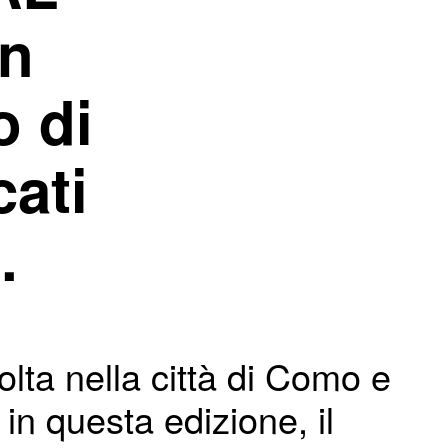
on
o di
cati
.
lta nella città di Como e
in questa edizione, il