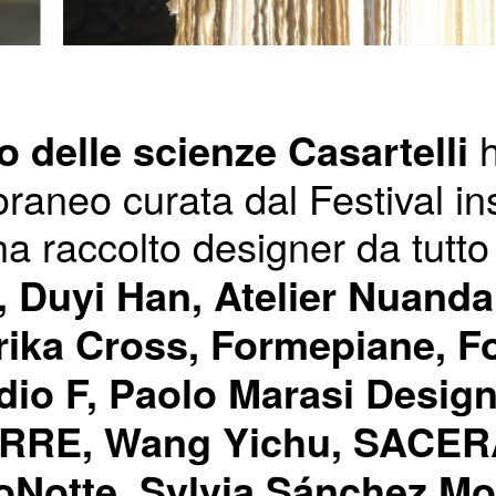
 delle scienze Casartelli
h
raneo curata dal Festival i
ha raccolto designer da tutt
a, Duyi Han, Atelier Nuanda
Erika Cross, Formepiane, F
dio F, Paolo Marasi Design
TERRE, Wang Yichu, SACER
oNotte, Sylvia Sánchez Mo