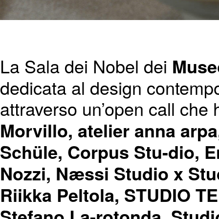
La Sala dei Nobel dei
Museo
dedicata al design contempo
attraverso un’open call che 
Morvillo, atelier anna arp
Schüle, Corpus Stu-dio, 
Nozzi, Næssi Studio x Stu
Riikka Peltola, STUDIO 
Stefano La-rotonda, Studi