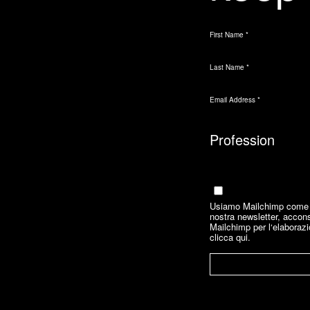
First Name
*
Last Name
*
Email Address
*
Marketing Permissions
Email
Usiamo Mailchimp come no
nostra newsletter, accons
Mailchimp per l‘elaborazi
clicca qui.