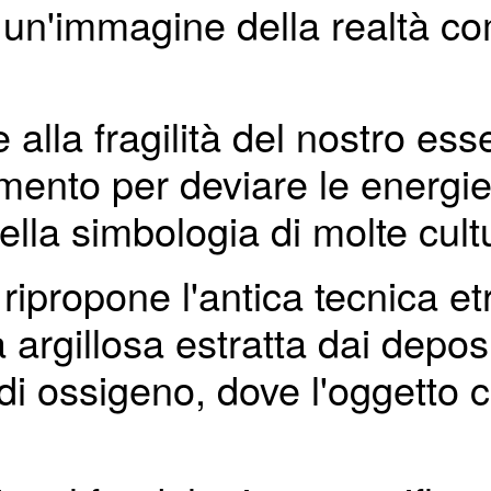
un'immagine della realtà come
alla fragilità del nostro ess
mento per deviare le energie
nella simbologia di molte cul
 ripropone l'antica tecnica e
 argillosa estratta dai deposi
vi di ossigeno, dove l'oggett