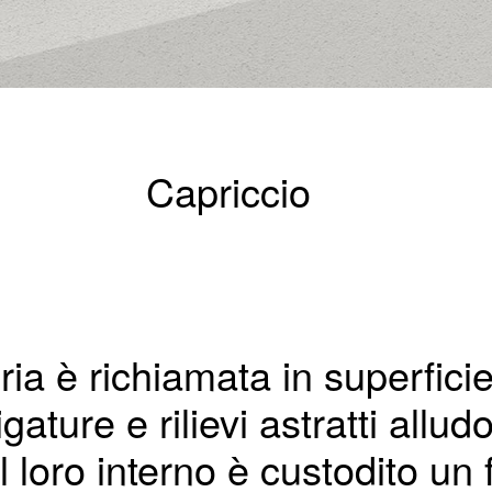
Capriccio
ia è richiamata in superficie
igature e rilievi astratti allu
Al loro interno è custodito un