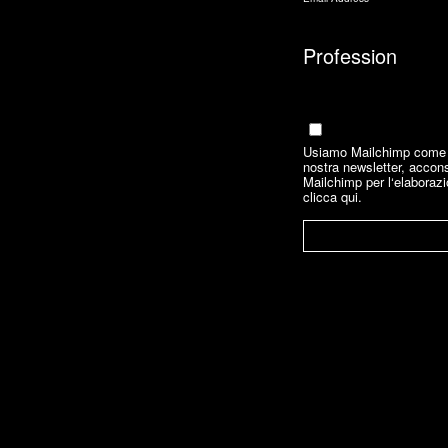
Marketing Permissions
Email
Usiamo Mailchimp come no
nostra newsletter, accons
Mailchimp per l‘elaborazi
clicca qui.