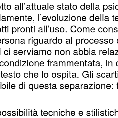
o all’attuale stato della ps
elamente, l’evoluzione della t
dotti pronti all’uso. Come c
rsona riguardo al processo d
 ci serviamo non abbia rela
ondizione frammentata, in cu
esto che lo ospita. Gli scar
sibile di questa separazione:
ssibilità tecniche e stilistic