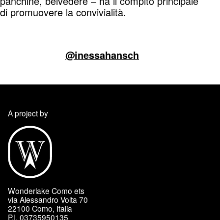
panchine, belvedere – ha il compito principale
di promuovere la convivialità.
@inessahansch
A project by
Wonderlake Como ets
via Alessandro Volta 70
22100 Como, Italia
P.I. 03735950135