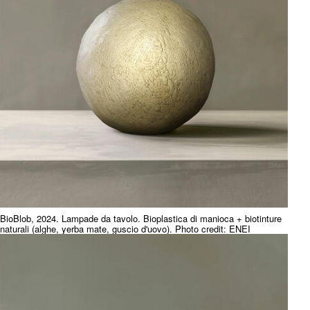
BioBlob, 2024. Lampade da tavolo. Bioplastica di manioca + biotinture
naturali (alghe, yerba mate, guscio d'uovo). Photo credit: ENEI