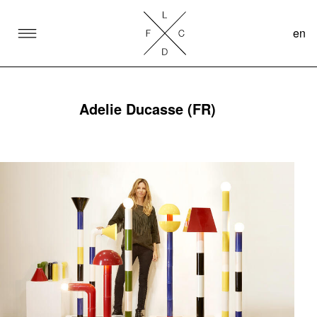
en
SKIP TO CONTENT
Lake Como Design Festival
Adelie Ducasse (FR)