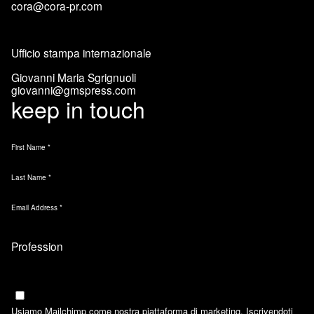
cora@cora-pr.com
Ufficio stampa internazionale
Giovanni Maria Sgrignuoli
giovanni@gmspress.com
keep in touch
First Name
*
Last Name
*
Email Address
*
Marketing Permissions
Email
Usiamo Mailchimp come nostra piattaforma di marketing. Iscrivendoti