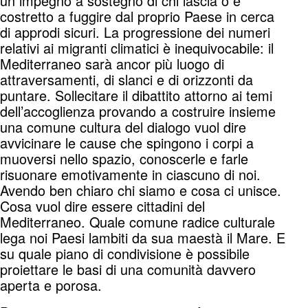
un impegno a sostegno di chi lascia o è
costretto a fuggire dal proprio Paese in cerca
di approdi sicuri. La progressione dei numeri
relativi ai migranti climatici è inequivocabile: il
Mediterraneo sarà ancor più luogo di
attraversamenti, di slanci e di orizzonti da
puntare. Sollecitare il dibattito attorno ai temi
dell’accoglienza provando a costruire insieme
una comune cultura del dialogo vuol dire
avvicinare le cause che spingono i corpi a
muoversi nello spazio, conoscerle e farle
risuonare emotivamente in ciascuno di noi.
Avendo ben chiaro chi siamo e cosa ci unisce.
Cosa vuol dire essere cittadini del
Mediterraneo. Quale comune radice culturale
lega noi Paesi lambiti da sua maestà il Mare. E
su quale piano di condivisione è possibile
proiettare le basi di una comunità davvero
aperta e porosa.