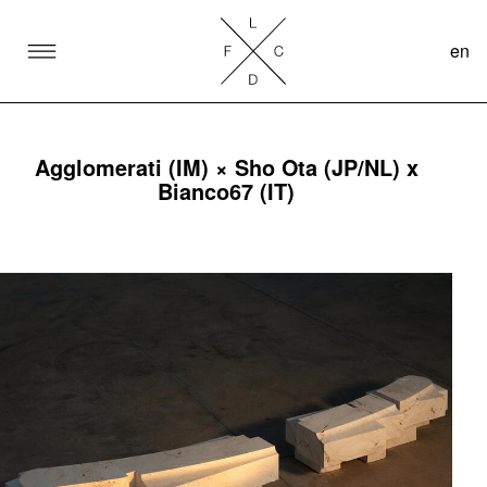
en
SKIP TO CONTENT
Lake Como Design Festival
Agglomerati (IM) × Sho Ota (JP/NL) x
Bianco67 (IT)