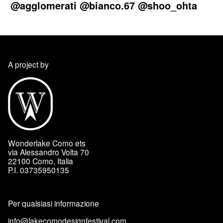
@agglomerati
@bianco.67
@shoo_ohta
A project by
Wonderlake Como ets
via Alessandro Volta 70
22100 Como, Italia
P.I. 03735950135
Per qualsiasi informazione
info@lakecomodesignfestival.com